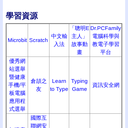
學習資源
「聰明
E
Dr.PCFamily
中文輸
主人」
電腦科學與
M
icrobit
S
cratch
入法
故事動
教電子學習
畫
平台
優秀網
站選舉
暨健康
倉頡之
Learn
Typing
手機
/
平
資訊安全網
友
to Type
Game
板電腦
應用程
式選舉
國際互
聯網安