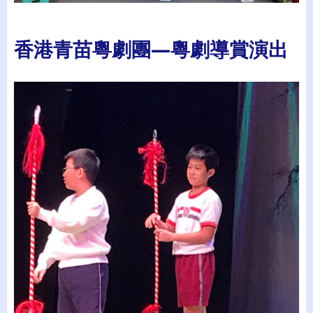
香港青苗粵劇團—粵劇導賞演出