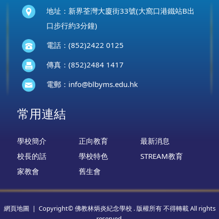
地址：新界荃灣大廈街33號(大窩口港鐵站B出
口步行約3分鐘)
電話：(852)2422 0125
傳真：(852)2484 1417
電郵：
info@blbyms.edu.hk
常用連結
學校簡介
正向教育
最新消息
校長的話
學校特色
STREAM教育
家教會
舊生會
網頁地圖
| Copyright© 佛教林炳炎紀念學校 . 版權所有 不得轉載 All rights
reserved.