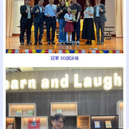
冠軍 3D謝詠瑜