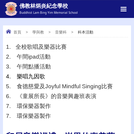
佛教林炳炎紀念學校
Buddhist Lam Bing Yim Memorial School
首頁
>
學與教
>
音樂科
>
科本活動
1.
全校歌唱及樂器比賽
科本活動
2. 午間
ipad
活動
3.
午間點播活動
4.
樂唱九因歌
5.
食德慈愛及
Joyful Mindful Singing
比賽
6.
《童展所長》的音樂興趣班表演
7.
環保樂器製作
7.
環保樂器製作