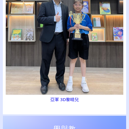
亞軍 3D黎晴兒
學與教