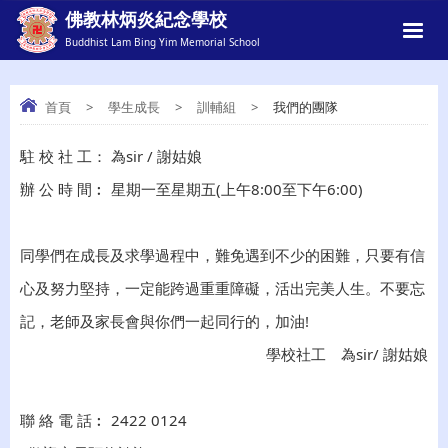
佛教林炳炎紀念學校
Buddhist Lam Bing Yim Memorial School
首頁
>
學生成長
>
訓輔組
>
我們的團隊
駐 校 社 工： 為sir / 謝姑娘
我們的團隊
辦 公 時 間︰ 星期一至星期五(上午8:00至下午6:00)
同學們在成長及求學過程中，難免遇到不少的困難，只要有信
心及努力堅持，一定能跨過重重障礙，活出完美人生。不要忘
記，老師及家長會與你們一起同行的，加油!
學校社工 為sir/ 謝姑娘
聯 絡 電 話︰ 2422 0124