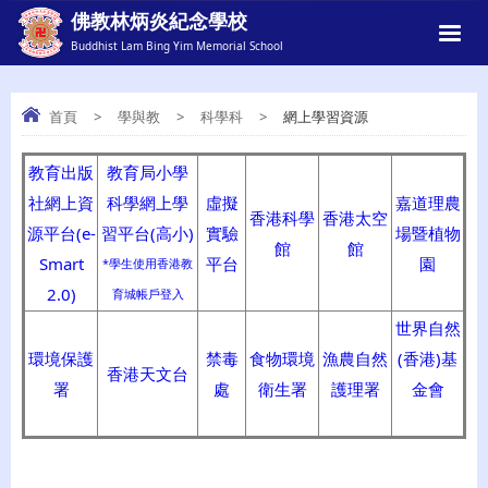
佛教林炳炎紀念學校
Buddhist Lam Bing Yim Memorial School
首頁
>
學與教
>
科學科
>
網上學習資源
教育出版
教育局小學
網上學習資源
社網上資
科學網上學
虛擬
嘉道理農
香港科學
香港太空
源平台(e-
習平台(高小)
實驗
場暨植物
館
館
Smart
平台
園
*學生使用香港教
2.0)
育城帳戶登入
世界自然
環境保護
禁毒
食物環境
漁農自然
(香港)基
香港天文台
署
處
衛生署
護理署
金會