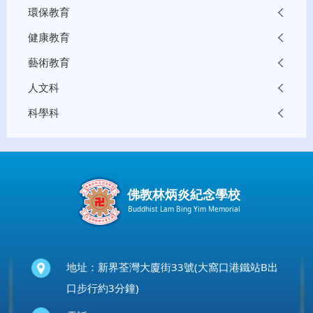
環保教育
健康教育
藝術教育
人文科
科學科
佛教林炳炎紀念學校
Buddhist Lam Bing Yim Memorial
地址：新界荃灣大廈街33號(大窩口港鐵站B出
口步行約3分鐘)