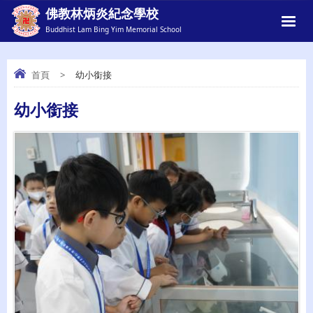
佛教林炳炎紀念學校
Buddhist Lam Bing Yim Memorial School
首頁
>
幼小銜接
幼小銜接
幼小銜接
詳情