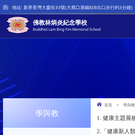
地址: 新界荃灣大廈街33號(大窩口港鐵站B出口步行約3分鐘)
佛教林炳炎紀念學校
Buddhist Lam Bing Yim Memorial School
首頁
>
學與
學與教
1. 健康主題
2.「健康新