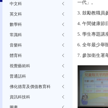
一代」
。
中文科
3. 鼓勵教職
英文科
4. 午間健康節
數學科
5. 學生專題
常識科
音樂科
6. 全年最少
體育科
7. 參加衛生
視覺藝術科
普通話科
佛化德育及價值教育科
資訊科技科
圖書