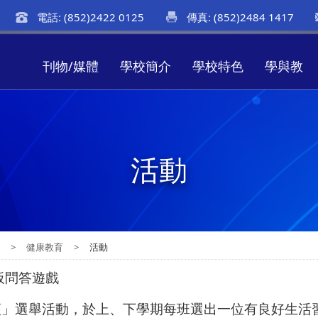
電話: (852)2422 0125
傳真: (852)2484 1417
刊物/媒體
學校簡介
學校特色
學與教
活動
教
>
健康教育
>
活動
展板問答遊戲
人類」選舉活動，於上、下學期每班選出一位有良好生活