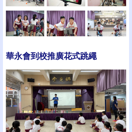
華永會到校推廣花式跳繩