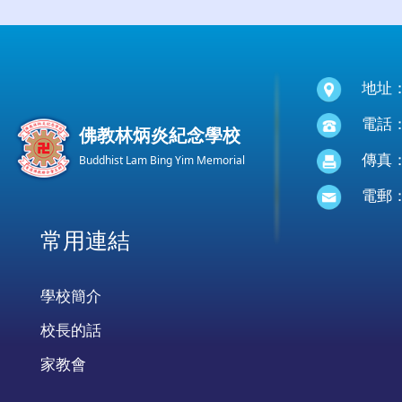
地址
電話：(
佛教林炳炎紀念學校
傳真：(
Buddhist Lam Bing Yim Memorial
電郵
常用連結
學校簡介
校長的話
家教會