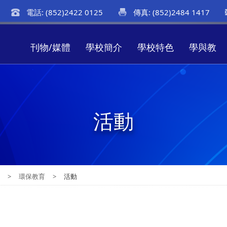
電話: (852)2422 0125
傳真: (852)2484 1417
刊物/媒體
學校簡介
學校特色
學與教
活動
教
>
環保教育
>
活動