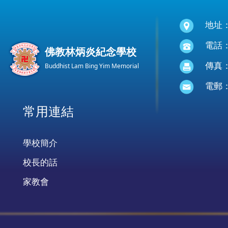
地址
電話：(
佛教林炳炎紀念學校
傳真：(
Buddhist Lam Bing Yim Memorial
電郵
常用連結
學校簡介
校長的話
家教會