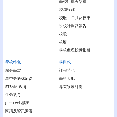
學校組織與架構
校園設施
校服、午膳及校車
學校計劃及報告
校歌
校曆
學校處理投訴指引
學校特色
學與教
歷奇學堂
課程特色
星空奇遇林炳炎
學科天地
STEAM 教育
專業發展計劃
生命教育
Just Feel 感講
閱讀及資訊素養