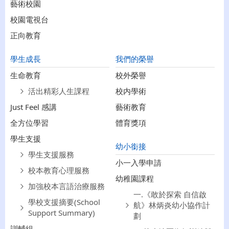
藝術校園
校園電視台
正向教育
學生成長
我們的榮譽
生命教育
校外榮譽
活出精彩人生課程
校内學術
Just Feel 感講
藝術教育
全方位學習
體育獎項
學生支援
幼小銜接
學生支援服務
小一入學申請
校本教育心理服務
幼稚園課程
加強校本言語治療服務
一.《敢於探索 自信啟
學校支援摘要(School
航》林炳炎幼小協作計
Support Summary)
劃
訓輔組