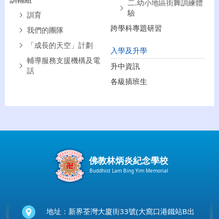
二.幼小地區街舞訓練體
驗
訓育
跨學科專題研習
我們的團隊
「成長的天空」計劃
入學及升學
輔導服務支援機構及電
升中資訊
話
各級插班生
佛教林炳炎紀念學校
Buddhist Lam Bing Yim Memorial
地址：新界荃灣大廈街33號(大窩口港鐵站B出