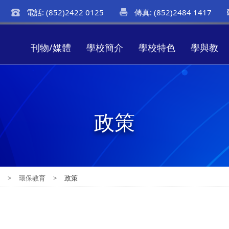
電話: (852)2422 0125
傳真: (852)2484 1417
刊物/媒體
學校簡介
學校特色
學與教
政策
教
>
環保教育
>
政策