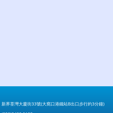
：新界荃灣大廈街33號(大窩口港鐵站B出口步行約3分鐘)