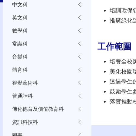
中文科
培訓環保
英文科
推廣綠化
數學科
常識科
工作範圍
音樂科
培養全校
體育科
美化校園
透過學生
視覺藝術科
鼓勵學生
普通話科
落實推動
佛化德育及價值教育科
資訊科技科
圖書