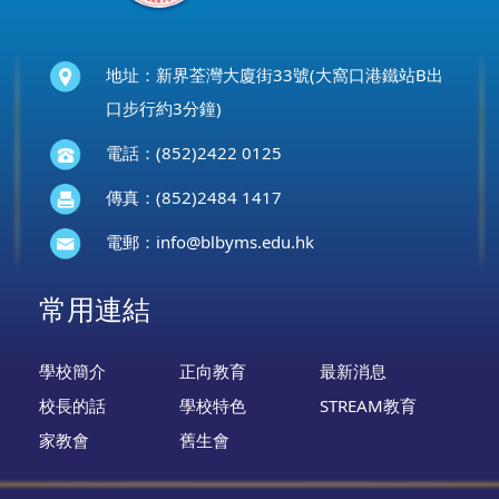
地址：新界荃灣大廈街33號(大窩口港鐵站B出
口步行約3分鐘)
電話：(852)2422 0125
傳真：(852)2484 1417
電郵：
info@blbyms.edu.hk
常用連結
學校簡介
正向教育
最新消息
校長的話
學校特色
STREAM教育
家教會
舊生會