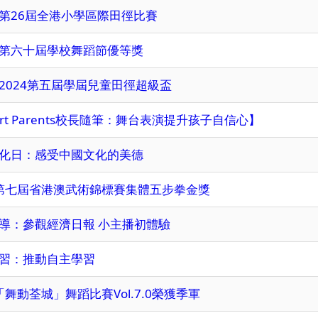
第26屆全港小學區際田徑比賽
第六十屆學校舞蹈節優等獎
2024第五屆學屆兒童田徑超級盃
art Parents校長隨筆：舞台表演提升孩子自信心】
化日：感受中國文化的美德
 第七屆省港澳武術錦標賽集體五步拳金獎
導：參觀經濟日報 小主播初體驗
習：推動自主學習
 「舞動荃城」舞蹈比賽Vol.7.0榮獲季軍