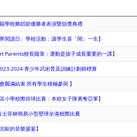
屆學校舞蹈節優勝者表演暨頒獎典禮
界閱讀日」學校活動：讓學生喜「閱」一生】
art Parents校長隨筆：運動是孩子成長重要的一課】
2023-2024 青少年武術普及訓練計劃錦標賽
會圓滿結束 所有學生積極參與 】
區小學校際排球比賽：本校女子隊勇奪亞軍】
 富士菲林簡易小型壁球全港校際比賽
北歐的音樂盛宴】