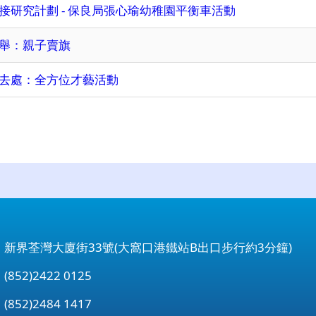
接研究計劃 - 保良局張心瑜幼稚園平衡車活動
舉：親子賣旗
去處：全方位才藝活動
：新界荃灣大廈街33號(大窩口港鐵站B出口步行約3分鐘)
852)2422 0125
852)2484 1417