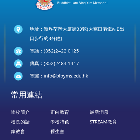
Buddhist Lam Bing Yim Memorial
地址：新界荃灣大廈街33號(大窩口港鐵站B出
口步行約3分鐘)
電話：(852)2422 0125
傳真：(852)2484 1417
電郵：
info@blbyms.edu.hk
常用連結
學校簡介
正向教育
最新消息
校長的話
學校特色
STREAM教育
家教會
舊生會