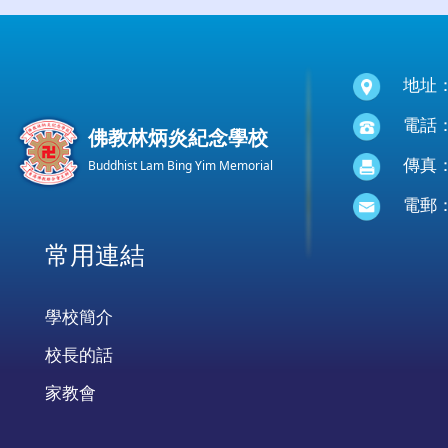
地址
電話：(
佛教林炳炎紀念學校
傳真：(
Buddhist Lam Bing Yim Memorial
電郵
常用連結
學校簡介
校長的話
家教會