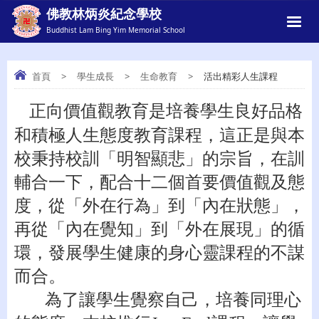
佛教林炳炎紀念學校
Buddhist Lam Bing Yim Memorial School
首頁
>
學生成長
>
生命教育
>
活出精彩人生課程
正向價值觀教育是培養學生良好品格
活出精彩人生課程
和積極人生態度教育課程，這正是與本
校秉持校訓「明智顯悲」的宗旨，在訓
輔合一下，配合十二個首要價值觀及態
度，從「外在行為」到「內在狀態」，
再從「內在覺知」到「外在展現」的循
環，發展學生健康的身心靈課程的不謀
而合。
為了讓學生覺察自己，培養同理心