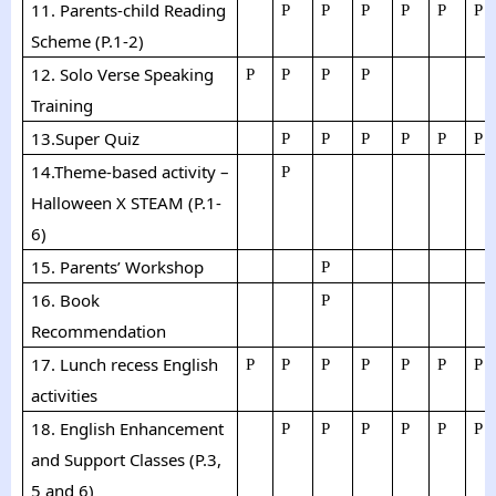
11
.
Parents-child Reading
P
P
P
P
P
P
Scheme (P.1-2)
12. Solo Verse Speaking
P
P
P
P
Training
13.Super Quiz
P
P
P
P
P
P
14.Theme-based activity –
P
Halloween X STEAM (P.1-
6)
15. Parents’ Workshop
P
16. Book
P
Recommendation
17. Lunch recess English
P
P
P
P
P
P
P
activities
18. English Enhancement
P
P
P
P
P
P
and Support Classes (P.3,
5 and 6)