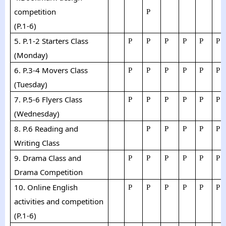
competition
P
(P.1-6)
5. P.1-2 Starters Class
P
P
P
P
P
P
(Monday)
6. P.
3-4 Movers Class
P
P
P
P
P
P
(Tuesday)
7. P.5-6 Flyers Class
P
P
P
P
P
P
(Wednesday)
8. P.6 Reading and
P
P
P
P
P
Writing Class
9. Drama Class and
P
P
P
P
P
P
Drama Competition
10.
Online English
P
P
P
P
P
P
activities and
c
ompetition
(P.1-6)