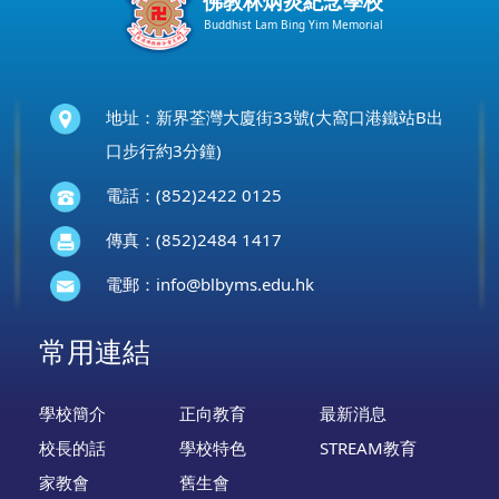
佛教林炳炎紀念學校
Buddhist Lam Bing Yim Memorial
地址：新界荃灣大廈街33號(大窩口港鐵站B出
口步行約3分鐘)
電話：(852)2422 0125
傳真：(852)2484 1417
電郵：
info@blbyms.edu.hk
常用連結
學校簡介
正向教育
最新消息
校長的話
學校特色
STREAM教育
家教會
舊生會