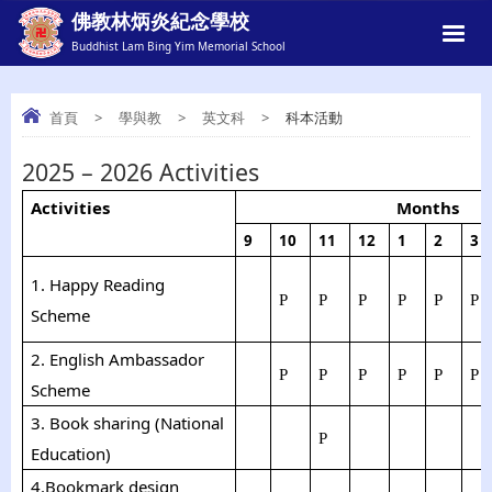
佛教林炳炎紀念學校
Buddhist Lam Bing Yim Memorial School
首頁
>
學與教
>
英文科
>
科本活動
2025 – 2026 Activities
科本活動
Activities
Months
9
10
11
12
1
2
3
1. Happy Reading
P
P
P
P
P
P
Scheme
2. English Ambassador
P
P
P
P
P
P
Scheme
3. Book sharing (National
P
Education)
4.Bookmark design