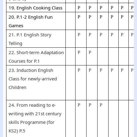
19. English Cooking Class
P
P
P
P
P
P
20. P.1-2 English Fun
P
P
P
P
P
P
Games
21. P.1 English Story
P
P
P
P
P
P
Telling
22. Short-term Adaptation
P
P
Courses for P.1
23. Induction English
P
P
P
P
P
P
Class for newly-arrived
Children
24.
From reading to e-
P
P
P
writing with 21st century
skills Programme (for
KS2) P.5