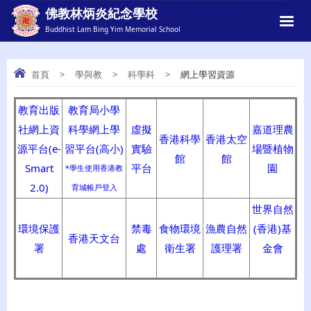
佛教林炳炎紀念學校
Buddhist Lam Bing Yim Memorial School
首頁
>
學與教
>
科學科
>
網上學習資源
教育出版
教育局小學
網上學習資源
社網上資
科學網上學
虛擬
嘉道理農
香港科學
香港太空
源平台(e-
習平台(高小)
實驗
場暨植物
館
館
Smart
平台
園
*學生使用香港教
2.0)
育城帳戶登入
世界自然
環境保護
禁毒
食物環境
漁農自然
(香港)基
香港天文台
署
處
衛生署
護理署
金會