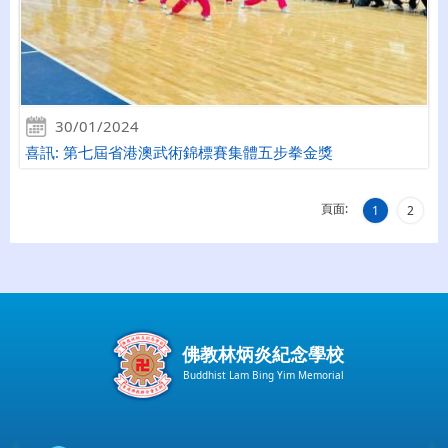
30/01/2024
喜訊: 第七屆省港澳武術錦標賽集體五步拳金獎
頁面:
1
2
佛教林炳炎紀念學校
Buddhist Lam Bing Yim Memorial