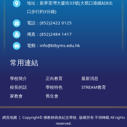
地址：新界荃灣大廈街33號(大窩口港鐵站B出
口步行約3分鐘)
電話：(852)2422 0125
傳真：(852)2484 1417
電郵：
info@blbyms.edu.hk
常用連結
學校簡介
正向教育
最新消息
校長的話
學校特色
STREAM教育
家教會
舊生會
網頁地圖
| Copyright© 佛教林炳炎紀念學校 . 版權所有 不得轉載 All rights
reserved.