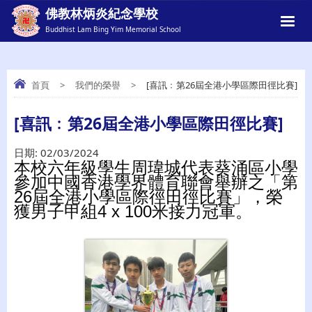
佛教林炳炎紀念學校
Buddhist Lam Bing Yim Memorial School
首頁
>
我們的榮譽
>
[喜訊﹕第26屆全港小學區際田徑比賽]
[喜訊﹕第26屆全港小學區際田徑比賽]
[喜訊﹕第26屆全港小學區際田徑比賽]
日期:
02/03/2024
本校六年級學生周瑋城代表葵涌區小學
參加中國香港學界體育聯會舉辦之「第
26屆全港小學區際徑田徑比賽」，榮
獲男子甲組4 x 100米接力冠軍。