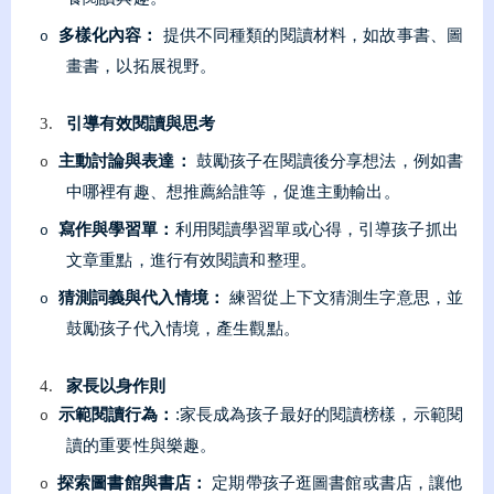
多樣化內容：
提供不同種類的閱讀材料，如故事書、圖
o
畫書，以拓展視野。
引導有效閱讀與思考
3.
主動討論與表達：
鼓勵孩子在閱讀後分享想法，例如書
o
中哪裡有趣、想推薦給誰等，促進主動輸出。
寫作與學習單：
利用閱讀學習單或心得，引導孩子抓出
o
文章重點，進行有效閱讀和整理。
猜測詞義與代入情境：
練習從上下文猜測生字意思，並
o
鼓勵孩子代入情境，產生觀點。
家長以身作則
4.
示範閱讀行為：
:
家長成為孩子最好的閱讀榜樣，示範閱
o
讀的重要性與樂趣。
探索圖書館與書店：
定期帶孩子逛圖書館或書店，讓他
o