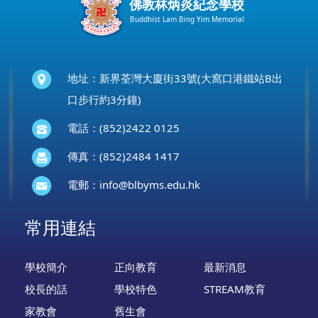
佛教林炳炎紀念學校
Buddhist Lam Bing Yim Memorial
地址：新界荃灣大廈街33號(大窩口港鐵站B出
口步行約3分鐘)
電話：(852)2422 0125
傳真：(852)2484 1417
電郵：
info@blbyms.edu.hk
常用連結
學校簡介
正向教育
最新消息
校長的話
學校特色
STREAM教育
家教會
舊生會