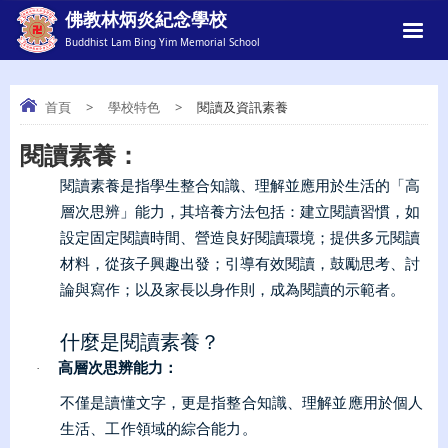
佛教林炳炎紀念學校
Buddhist Lam Bing Yim Memorial School
首頁
>
學校特色
>
閱讀及資訊素養
閱讀素養：
閱讀及資訊素養
閱讀素養是指學生整合知識、理解並應用於生活的「高
層次思辨」能力，其培養方法包括：建立閱讀習慣，如
設定固定閱讀時間、營造良好閱讀環境；提供多元閱讀
材料，從孩子興趣出發；引導有效閱讀，鼓勵思考、討
論與寫作；以及家長以身作則，成為閱讀的示範者。
什麼是閱讀素養？
高層次思辨能力：
·
不僅是讀懂文字，更是指整合知識、理解並應用於個人
生活、工作領域的綜合能力。