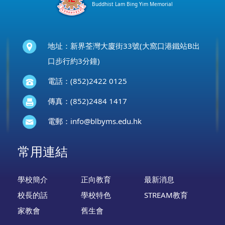
Buddhist Lam Bing Yim Memorial
地址：新界荃灣大廈街33號(大窩口港鐵站B出
口步行約3分鐘)
電話：(852)2422 0125
傳真：(852)2484 1417
電郵：
info@blbyms.edu.hk
常用連結
學校簡介
正向教育
最新消息
校長的話
學校特色
STREAM教育
家教會
舊生會