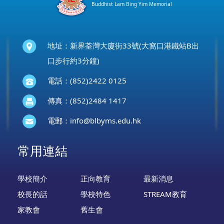
Buddhist Lam Bing Yim Memorial
地址：新界荃灣大廈街33號(大窩口港鐵站B出
口步行約3分鐘)
電話：(852)2422 0125
傳真：(852)2484 1417
電郵：
info@blbyms.edu.hk
常用連結
學校簡介
正向教育
最新消息
校長的話
學校特色
STREAM教育
家教會
舊生會