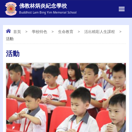
佛教林炳炎紀念學校
Buddhist Lam Bing Yim Memorial School
首頁
>
學校特色
>
生命教育
>
活出精彩人生課程
>
活動
活動
活動
詳情