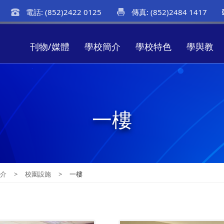
電話: (852)2422 0125
傳真: (852)2484 1417
刊物/媒體
學校簡介
學校特色
學與教
一樓
簡介
>
校園設施
>
一樓