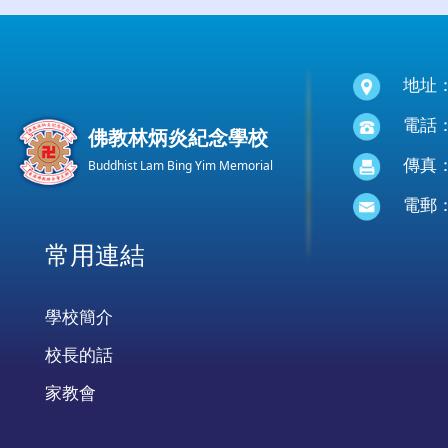
地址
電話：(
佛教林炳炎紀念學校
傳真：(
Buddhist Lam Bing Yim Memorial
電郵
常用連結
學校簡介
校長的話
家教會