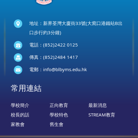
地址：新界荃灣大廈街33號(大窩口港鐵站B出
口步行約3分鐘)
電話：(852)2422 0125
傳真：(852)2484 1417
電郵：
info@blbyms.edu.hk
常用連結
學校簡介
正向教育
最新消息
校長的話
學校特色
STREAM教育
家教會
舊生會