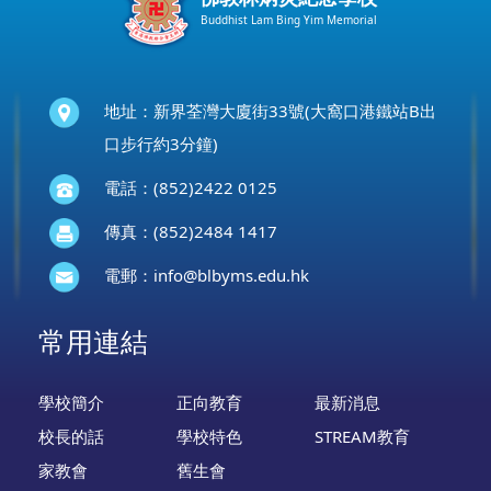
Buddhist Lam Bing Yim Memorial
地址：新界荃灣大廈街33號(大窩口港鐵站B出
口步行約3分鐘)
電話：(852)2422 0125
傳真：(852)2484 1417
電郵：
info@blbyms.edu.hk
常用連結
學校簡介
正向教育
最新消息
校長的話
學校特色
STREAM教育
家教會
舊生會