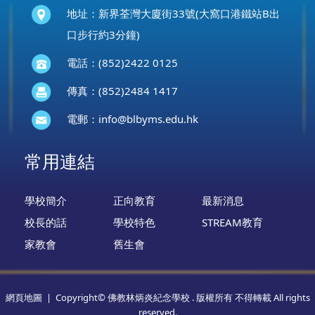
地址：新界荃灣大廈街33號(大窩口港鐵站B出
口步行約3分鐘)
電話：(852)2422 0125
傳真：(852)2484 1417
電郵：
info@blbyms.edu.hk
常用連結
學校簡介
正向教育
最新消息
校長的話
學校特色
STREAM教育
家教會
舊生會
網頁地圖
| Copyright© 佛教林炳炎紀念學校 . 版權所有 不得轉載 All rights
reserved.