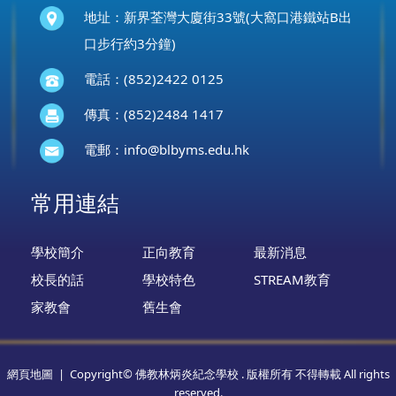
地址：新界荃灣大廈街33號(大窩口港鐵站B出
口步行約3分鐘)
電話：(852)2422 0125
傳真：(852)2484 1417
電郵：
info@blbyms.edu.hk
常用連結
學校簡介
正向教育
最新消息
校長的話
學校特色
STREAM教育
家教會
舊生會
網頁地圖
| Copyright© 佛教林炳炎紀念學校 . 版權所有 不得轉載 All rights
reserved.