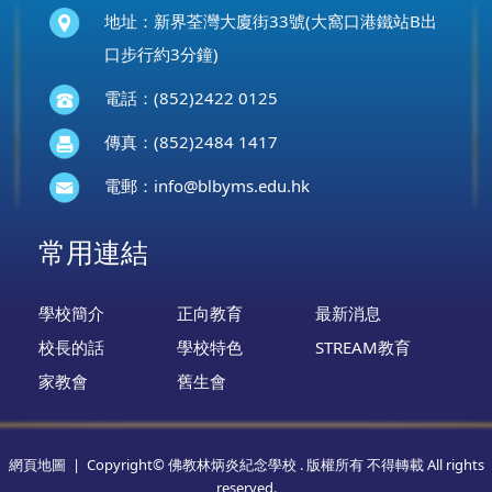
地址：新界荃灣大廈街33號(大窩口港鐵站B出
口步行約3分鐘)
電話：(852)2422 0125
傳真：(852)2484 1417
電郵：
info@blbyms.edu.hk
常用連結
學校簡介
正向教育
最新消息
校長的話
學校特色
STREAM教育
家教會
舊生會
網頁地圖
| Copyright© 佛教林炳炎紀念學校 . 版權所有 不得轉載 All rights
reserved.