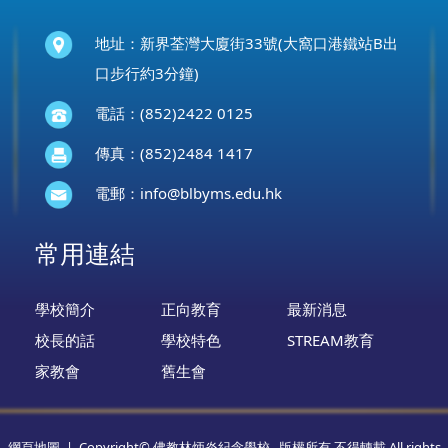
地址：新界荃灣大廈街33號(大窩口港鐵站B出
口步行約3分鐘)
電話：(852)2422 0125
傳真：(852)2484 1417
電郵：
info@blbyms.edu.hk
常用連結
學校簡介
正向教育
最新消息
校長的話
學校特色
STREAM教育
家教會
舊生會
網頁地圖
| Copyright© 佛教林炳炎紀念學校 . 版權所有 不得轉載 All rights