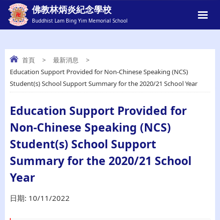
佛教林炳炎紀念學校
Buddhist Lam Bing Yim Memorial School
首頁
>
最新消息
>
Education Support Provided for Non-Chinese Speaking (NCS)
EDUCATION SUPPORT PROVIDED FOR
Student(s) School Support Summary for the 2020/21 School Year
NON-CHINESE SPEAKING (NCS)
STUDENT(S) SCHOOL SUPPORT
Education Support Provided for
SUMMARY FOR THE 2020/21 SCHOOL
Non-Chinese Speaking (NCS)
YEAR
Student(s) School Support
Summary for the 2020/21 School
Year
日期:
10/11/2022