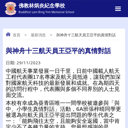
佛教林炳炎紀念學校
Buddhist Lam Bing Yim Memorial School
首頁
>
最新消息
>
與神舟十三航天員王亞平的真情對話
與神舟十三航天員王亞平的真情對話
與神舟十三航天員王亞平的真情對話
日期:
29/11/2023
中國航天事業發展一日千里，日前中國載人航天
工程代表團17名專家及航天員抵港，讓我們加深
對國家航天科技的最新發展和成就。在為期四天
的訪問行程中，代表團與多個不同界別的人士見
面交流。
本校有幸成為葵青區唯一一間學校被邀參與「與
中、小學生真情對話」活動，6A班張梓晴同學更
被選為向航天員王亞平提出問題的學生代表之
一：「能夠飛往太空，且能夠安全返國，當中肯
定少不了各種力量的支持。您最想感謝的是