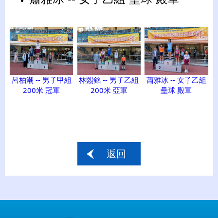
呂柏潮 -- 男子甲組
林熙銘 -- 男子乙組
蕭雅冰 -- 女子乙組
200米 冠軍
200米 亞軍
壘球 殿軍
返回