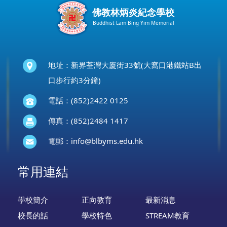
佛教林炳炎紀念學校
Buddhist Lam Bing Yim Memorial
地址：新界荃灣大廈街33號(大窩口港鐵站B出
口步行約3分鐘)
電話：(852)2422 0125
傳真：(852)2484 1417
電郵：
info@blbyms.edu.hk
常用連結
學校簡介
正向教育
最新消息
校長的話
學校特色
STREAM教育