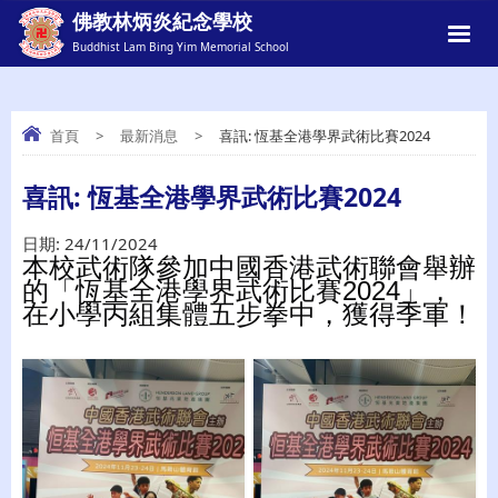
佛教林炳炎紀念學校
Buddhist Lam Bing Yim Memorial School
首頁
>
最新消息
>
喜訊: 恆基全港學界武術比賽2024
喜訊: 恆基全港學界武術比賽2024
喜訊: 恆基全港學界武術比賽2024
日期:
24/11/2024
本校武術隊參加中國香港武術聯會舉辦
的「恆基全港學界武術比賽2024」，
在小學丙組集體五步拳中，獲得季軍！