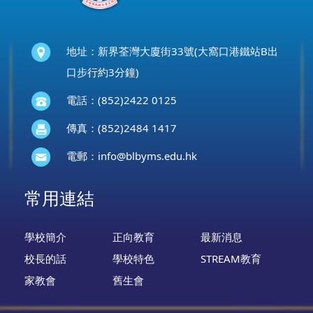
地址：新界荃灣大廈街33號(大窩口港鐵站B出
口步行約3分鐘)
電話：(852)2422 0125
傳真：(852)2484 1417
電郵：
info@blbyms.edu.hk
常用連結
學校簡介
正向教育
最新消息
校長的話
學校特色
STREAM教育
家教會
舊生會