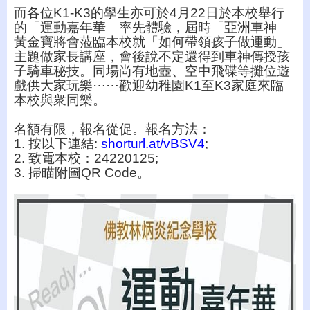
而各位K1-K3的學生亦可於4月22日於本校舉行
的「運動嘉年華」率先體驗，屆時「亞洲車神」
黃金寶將會蒞臨本校就「如何帶領孩子做運動」
主題做家長講座，會後說不定還得到車神傳授孩
子騎車秘技。同場尚有地壺、空中飛碟等攤位遊
戲供大家玩樂⋯⋯歡迎幼稚園K1至K3家庭來臨
本校與衆同樂。 
名額有限，報名從促。報名方法： 
1. 按以下連結: 
shorturl.at/vBSV4
; 
2. 致電本校：24220125; 
3. 掃瞄附圖QR Code。