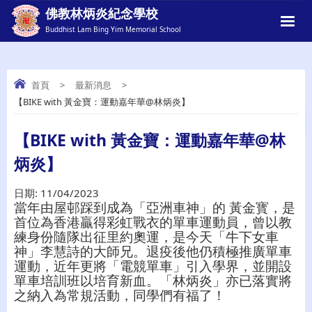
佛教林炳炎紀念學校
Buddhist Lam Bing Yim Memorial School
首頁
>
最新消息
>
【BIKE with 黃金寶：運動嘉年華@林炳炎】
【BIKE WITH 黃金寶：運動嘉年華@林炳
炎】
【BIKE with 黃金寶：運動嘉年華@林
炳炎】
日期:
11/04/2023
當年由屋邨踩到成為「亞洲車神」的 黃金寳，是
首位為香港贏得彩虹戰衣的單車運動員，曾以教
練身份隨隊出征里約奧運，是今天「牛下女車
神」李慧詩的大師兄。退疫後他仍積極推廣單車
運動，近年更將「電競單車」引入學界，並開設
單車培訓班以培育新血。「林炳炎」亦已落實將
之納入為常規活動，同學們有福了！ 