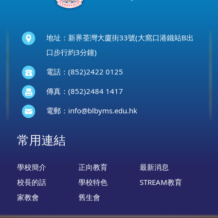
地址：新界荃灣大廈街33號(大窩口港鐵站B出
口步行約3分鐘)
電話：(852)2422 0125
傳真：(852)2484 1417
電郵：
info@blbyms.edu.hk
常用連結
學校簡介
正向教育
最新消息
校長的話
學校特色
STREAM教育
家教會
舊生會