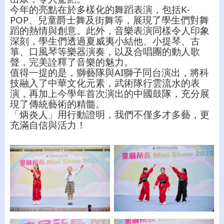
今年的亮點在於多樣化的舞蹈表演，包括K-
POP、兒童爵士舞及街舞等，展現了學生們對舞
蹈的熱情與創意。此外，音樂表演同樣令人印象
深刻，學生們透過夏威夷小結他、小提琴、古
箏、口風琴等樂器演奏，以及合唱團的動人歌
聲，完美詮釋了音樂的魅力。
值得一提的是，獅藝隊與AI獅子同台演出，將科
技融入了中華文化元素，武術隊行雲流水的表
演，再加上今學年首次演出的中國鼓隊，充分展
現了傳統藝術的精髓。
「炳炎人」用行動證明，我們不僅多才多藝，更
充滿自信與活力！