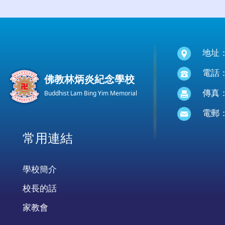
地址
電話：(
佛教林炳炎紀念學校
傳真：(
Buddhist Lam Bing Yim Memorial
電郵
常用連結
學校簡介
校長的話
家教會