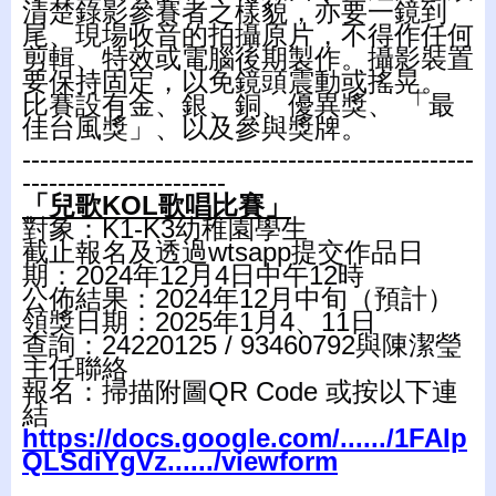
清楚錄影參賽者之樣貌，亦要一鏡到
尾、現場收音的拍攝原片，不得作任何
剪輯、特效或電腦後期製作。攝影裝置
要保持固定，以免鏡頭震動或搖晃。
比賽設有金、銀、銅、優異獎、 「最
佳台風獎」、以及參與獎牌。
---------------------------------------------------
-----------------------
「兒歌KOL歌唱比賽」
對象：K1-K3幼稚園學生
截止報名及透過wtsapp提交作品日
期：2024年12月4日中午12時
公佈結果：2024年12月中旬（預計）
領獎日期：2025年1月4、11日
查詢：24220125 / 93460792與陳潔瑩
主任聯絡
報名：掃描附圖QR Code 或按以下連
結
https://docs.google.com/....../1FAIp
QLSdiYgVz....../viewform