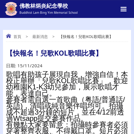
佛教林炳炎紀念學校
Buddhist Lam Bing Yim Memorial School
首頁
>
最新消息
>
【快報名！兒歌KOL歌唱比賽】
【快報名！兒歌KOL歌唱比賽】
【快報名！兒歌KOL歌唱比賽】
日期:
15/11/2024
歌唱有助孩子展現自我，增強自信！本
校正舉辦「兒歌KOL歌唱比賽」，歡迎
幼稚園K1-K3幼兒參加，展示歌唱才
能，表達自己。
參賽者需自選一首歌曲（粤語/普通話/
英語)，清唱或純音樂伴唱均可。拍攝
成不超過3分鐘的短片，並在4/12前透
過Wtsapp提交參賽作品。
有幾點大家要留意：拍攝時參賽者必須
穿著整齊衣服、不得戴口罩。短片必須