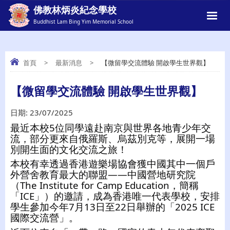
佛教林炳炎紀念學校
Buddhist Lam Bing Yim Memorial School
首頁
>
最新消息
>
【微留學交流體驗 開啟學生世界觀】
【微留學交流體驗 開啟學生世界觀】
【微留學交流體驗 開啟學生世界觀】
日期:
23/07/2025
最近本校5位同學遠赴南京與世界各地青少年交
流，部分更來自俄羅斯、烏茲別克等，展開一場
別開生面的文化交流之旅！
本校有幸透過香港遊樂場協會獲中國其中一個戶
外營舍教育最大的聯盟——中國營地研究院
（The Institute for Camp Education，簡稱
「ICE」）的邀請，成為香港唯一代表學校，安排
學生參加今年7月13日至22日舉辦的「2025 ICE
國際交流營」。