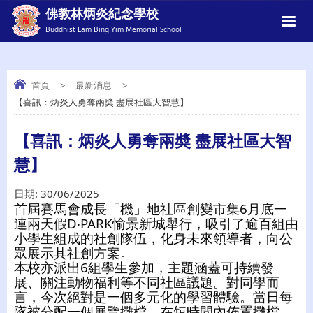
佛教林炳炎紀念學校
Buddhist Lam Bing Yim Memorial School
首頁
>
最新消息
>
【喜訊：炳炎人勇奪兩奬 盡展社區大智慧】
【喜訊：炳炎人勇奪兩奬 盡展社區大智
慧】
【喜訊：炳炎人勇奪兩奬 盡展社區大智
慧】
日期:
30/06/2025
首屆賽馬會成長「機」地社區創變市集6月底一
連兩天假D‧PARK愉景新城舉行，吸引了逾百組由
小學生組成的社創隊伍，化身未來領導者，向公
眾展示其社創方案。
本校亦派出6組學生參加，主題涵蓋可持續發
展、關注動物福利等不同社區議題。對同學而
言，今次絕對是一個多元化的學習體驗。當日每
隊被分配一個展覽攤檔，在短時間內佈置攤檔，