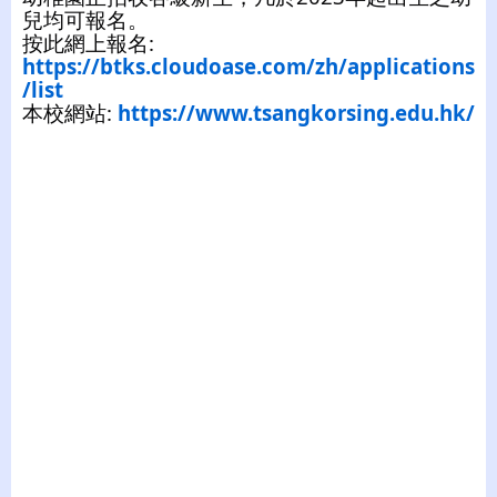
兒均可報名。
按此網上報名:
https://btks.cloudoase.com/zh/applications
/list
本校網站:
https://www.tsangkorsing.edu.hk/