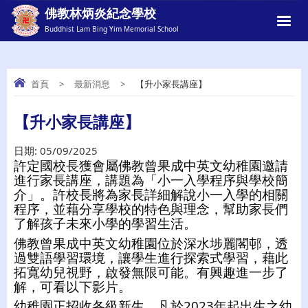
佛教林炳炎紀念學校
Buddhist Lam Bing Yim Memorial School
首頁
>
最新消息
>
【升小家長講座】
【升小家長講座】
【升小家長講座】
日期:
05/09/2025
許定國校長獲會屬佛教曾果成中英文幼稚園邀請
進行家長講座，講題為「小一入學程序與學校簡
介」。許校長將為家長詳細解說小一入學的相關
程序，並藉分享學校的特色與理念，幫助家長們
了解孩子未來小學的學習生活。
佛教曾果成中英文幼稚園位於深水埗麗閣邨，透
過雙語學習環境，讓學生進行探索式學習，藉此
拓寬幼兒視野，啟發無限可能。有興趣進一步了
解，可看以下影片。
幼稚園正招收各級新生，凡於2023年起出生之幼