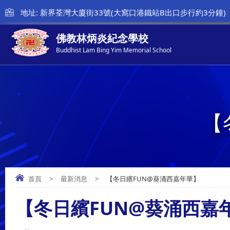
地址: 新界荃灣大廈街33號(大窩口港鐵站B出口步行約3分鐘)
佛教林炳炎紀念學校
Buddhist Lam Bing Yim Memorial School
【
首頁
>
最新消息
>
【冬日繽FUN@葵涌西嘉年華】
【冬日繽FUN@葵涌西嘉