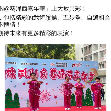
UN@葵涌西嘉年華」上大放異彩！
，包括精彩的武術旗操、五步拳、自選組合
不轉睛！
期待未來有更多精彩的表演！