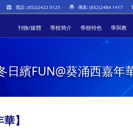
電話: (852)2422 0125
傳真: (852)2484 1417
刊物/媒體
學校簡介
學校特色
學與教
冬日繽FUN@葵涌西嘉年
年華】