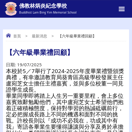
佛教林炳炎紀念學校
Buddhist Lam Bing Yim Memorial School
首頁
>
最新消息
>
【六年級畢業禮回顧】
【六年級畢業禮回顧】
【六年級畢業禮回顧】
日期:
19/07/2025
本校於5／7舉行了2024-2025年度畢業禮暨頒獎
典禮，有幸邀請教育局葵青區高級學校發展主任
盧宛芝女士擔任主禮嘉賓，並與多位校董一同見
證學生成長。
畢業同學即將踏上人生另一重要里程，會上多位
嘉賓致辭勉勵他們，其中盧宛芝女士希望他們抱
着正確積極態度，保持對學習的熱誠砥礪前行，
定必把握成長路上不同的機遇和面對不同的挑
戰。許校長則以『成功不必我在，功成其中有
我』寄語各畢業生要懂得謙讓與分享及勇於承擔