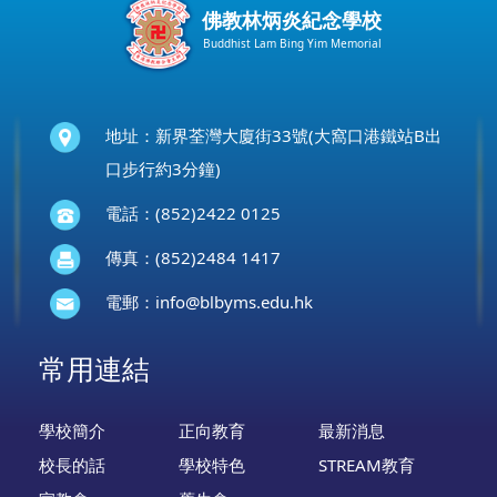
佛教林炳炎紀念學校
Buddhist Lam Bing Yim Memorial
地址：新界荃灣大廈街33號(大窩口港鐵站B出
口步行約3分鐘)
電話：(852)2422 0125
傳真：(852)2484 1417
電郵：
info@blbyms.edu.hk
常用連結
學校簡介
正向教育
最新消息
校長的話
學校特色
STREAM教育