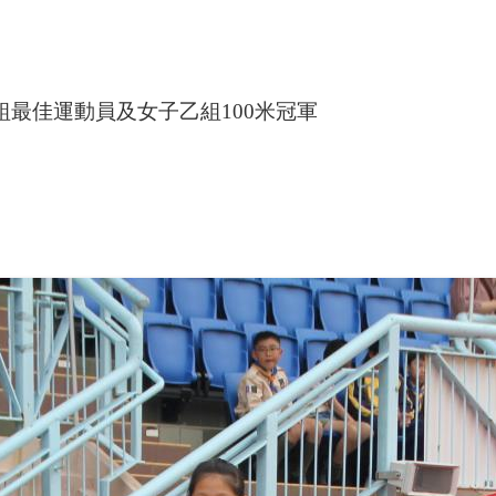
組最佳運動員及
女子乙組
100
米冠軍