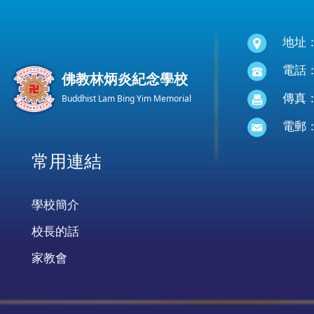
地址
電話：(
佛教林炳炎紀念學校
傳真：(
Buddhist Lam Bing Yim Memorial
電郵
常用連結
學校簡介
校長的話
家教會