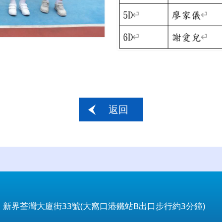
返回
：新界荃灣大廈街33號(大窩口港鐵站B出口步行約3分鐘)