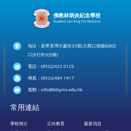
佛教林炳炎紀念學校
Buddhist Lam Bing Yim Memorial
地址：新界荃灣大廈街33號(大窩口港鐵站B出
口步行約3分鐘)
電話：(852)2422 0125
傳真：(852)2484 1417
電郵：
info@blbyms.edu.hk
常用連結
學校簡介
正向教育
最新消息