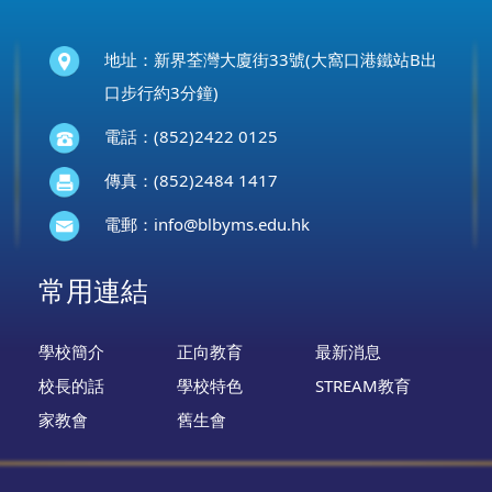
地址：新界荃灣大廈街33號(大窩口港鐵站B出
口步行約3分鐘)
電話：(852)2422 0125
傳真：(852)2484 1417
電郵：
info@blbyms.edu.hk
常用連結
學校簡介
正向教育
最新消息
校長的話
學校特色
STREAM教育
家教會
舊生會